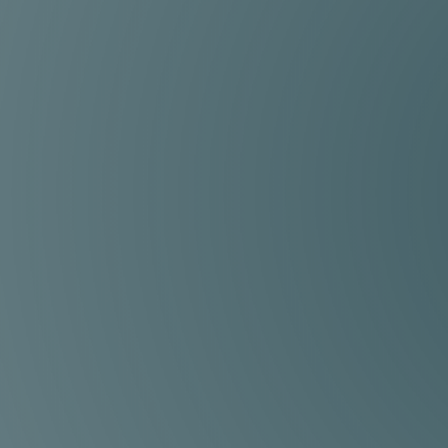
Erfahrung und Know-how
Mit mehrjähriger Erfahrung in der
Baugruppenmontage wissen wir genau,
worauf es ankommt.
Schnelle Lieferzeiten
Optimierte Prozesse ermöglichen es uns,
Ihre Bedürfnisse termingerecht und in