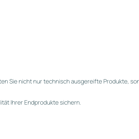
r Baugruppen vor
Partnerschaf
Ergebnisse
für eine sichere
n Sie nicht nur technisch ausgereifte Produkte, so
ität Ihrer Endprodukte sichern.