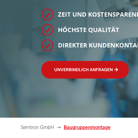
R
ZEIT UND KOSTENSPAREN
R
HÖCHSTE QUALITÄT
R
DIREKTER KUNDENKONTA
UNVERBINDLICH ANFRAGEN
Semtron GmbH
Baugruppenmontage
$