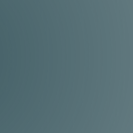
Hohe Qualität
Durch strenge Qualitätskontrollen stellen
wir sicher, dass jede Baugruppe den
höchsten Ansprüchen genügt.
Prototypenbau
Von der Planung, Entwicklung und der
Zeichnungserstellung bieten wir alles aus