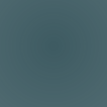
Flexible Lösungen
Ob Sie die Bauteile selbst liefern oder uns
mit der Beschaffung beauftragen – wir
passen uns Ihren Bedürfnissen an
Moderne Technologie
Wir setzen auf den Einsatz modernster
Maschinen und Technologien, die eine