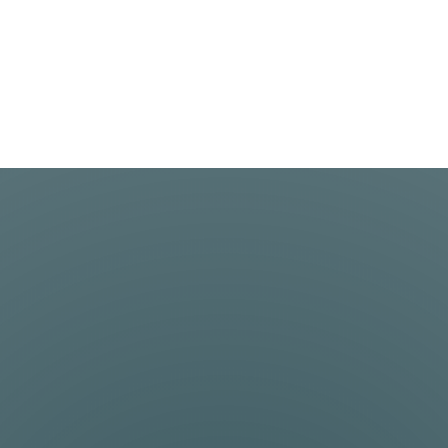
alität – Direkter Kundenkontakt
penmontage
bei
en? Hier sind einige der Vorteile, die