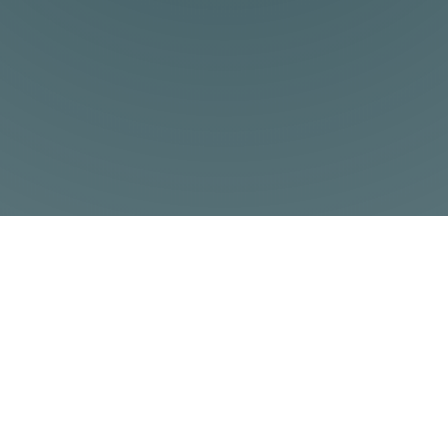
hohe Effizienz und Präzision in der
Baugruppenmontage gewährleisten.
rum und Ihre
Baugruppen mit