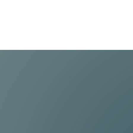
sind. – Zeit und Kostensparend – Höchste Qu
Vorteile der
Baugrup
SEMTRON
Warum sollten Sie sich für SEMTRON entscheid
wir Ihnen bieten: